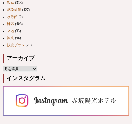
客室
(338)
感染対策
(427)
水族館
(2)
港区
(408)
立地
(33)
観光
(96)
販売プラン
(20)
アーカイブ
インスタグラム