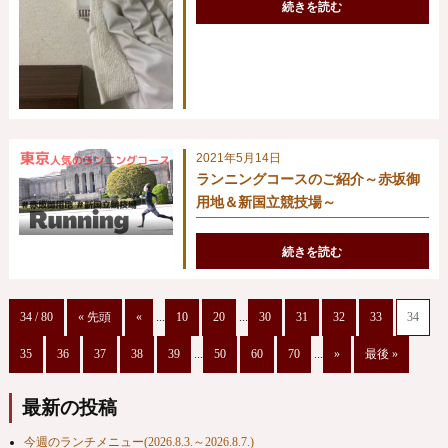
続きを読む
2021年5月14日
ランニングコースのご紹介～赤坂御
用地＆新国立競技場～
続きを読む
34 / 80
« 先頭
«
...
10
20
...
30
31
32
33
34
35
36
37
38
39
...
50
60
70
...
»
最後 »
最新の投稿
今週のランチメニュー(2026.8.3.～2026.8.7.)