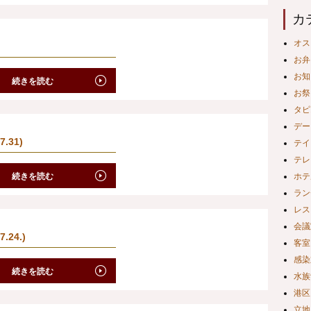
カ
オス
お弁
お知
続きを読む
お祭
タピ
デー
.31)
テイ
テレ
続きを読む
ホテ
ラン
レス
会議
.24.)
客室
感染
続きを読む
水族
港区
立地