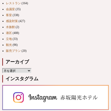
レストラン
(164)
会議室
(35)
客室
(338)
感染対策
(427)
水族館
(2)
港区
(408)
立地
(33)
観光
(96)
販売プラン
(20)
アーカイブ
インスタグラム