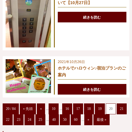
いて【10月27日】
続きを読む
2021年10月26日
ホテルでハロウィン♪宿泊プランのご
案内
続きを読む
20 / 84
« 先頭
«
...
10
...
16
17
18
19
20
21
22
23
24
25
...
40
50
60
...
»
最後 »