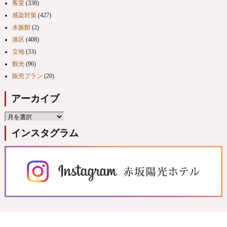
客室
(338)
感染対策
(427)
水族館
(2)
港区
(408)
立地
(33)
観光
(96)
販売プラン
(20)
アーカイブ
インスタグラム