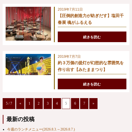
2019年7月11日
【圧倒的創造力が紡ぎだす】塩田千
春展 魂がふるえる
続きを読む
2019年7月7日
約３万個の提灯が幻想的な雰囲気を
作り出す【みたままつり】
続きを読む
5 / 7
«
1
2
3
4
5
6
7
»
最新の投稿
今週のランチメニュー(2026.8.3.～2026.8.7.)