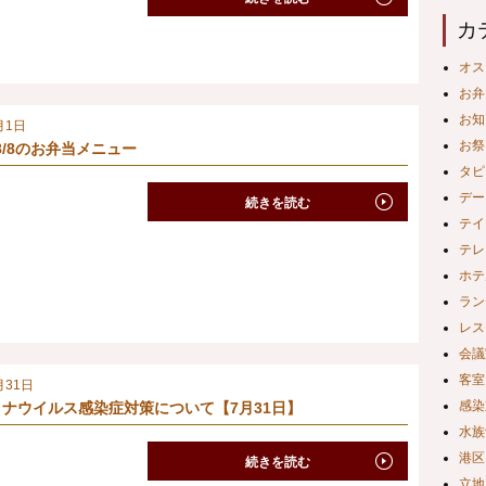
カ
オス
お弁
お知
月1日
お祭
ら8/8のお弁当メニュー
タピ
デー
続きを読む
テイ
テレ
ホテ
ラン
レス
会議
客室
月31日
感染
ナウイルス感染症対策について【7月31日】
水族
港区
続きを読む
立地