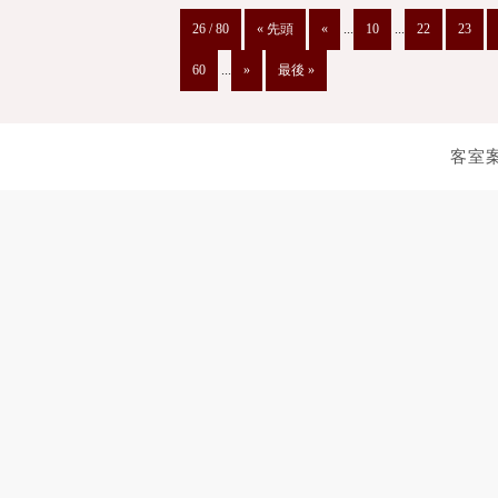
26 / 80
« 先頭
«
...
10
...
22
23
60
...
»
最後 »
客室