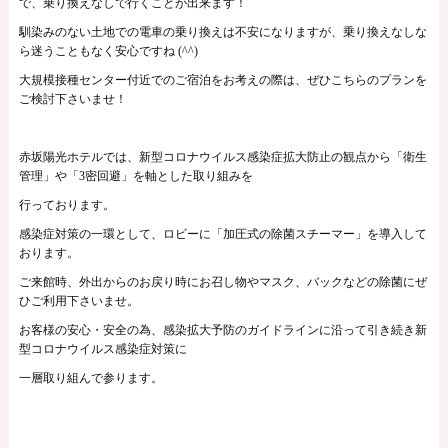
で、乗り換えなしで行くことが出来ます！
馴染みのない土地での電車の乗り換えは不安になりますが、乗り換えなしな
ら迷うこともなく安心ですね (^^)
大規模接種センター付近でのご宿泊をお考えの際は、ぜひこちらのプランを
ご検討下さいませ！
赤坂陽光ホテルでは、新型コロナウイルス感染症拡大防止の観点から「衛生
管理」や「3密回避」を軸とした取り組みを
行っております。
感染症対策の一環として、ロビーに「加圧式の除菌スチーマー」を導入して
おります。
ご来館時、外出からのお戻り時にお召し物やマスク、バックなどの除菌にぜ
ひご利用下さいませ。
お客様の安心・安全の為、感染拡大予防のガイドラインに沿って引き続き新
型コロナウイルス感染症対策に
一層取り組んで参ります。