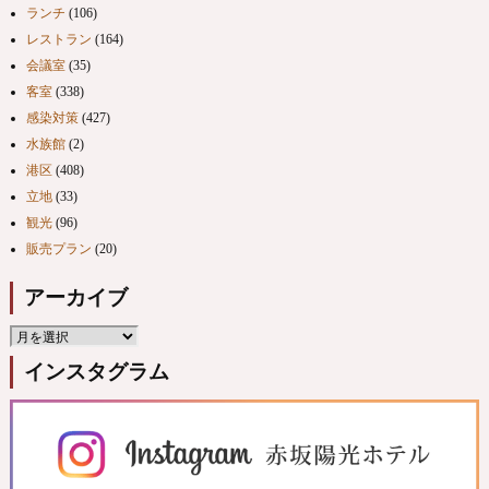
ランチ
(106)
レストラン
(164)
会議室
(35)
客室
(338)
感染対策
(427)
水族館
(2)
港区
(408)
立地
(33)
観光
(96)
販売プラン
(20)
アーカイブ
インスタグラム