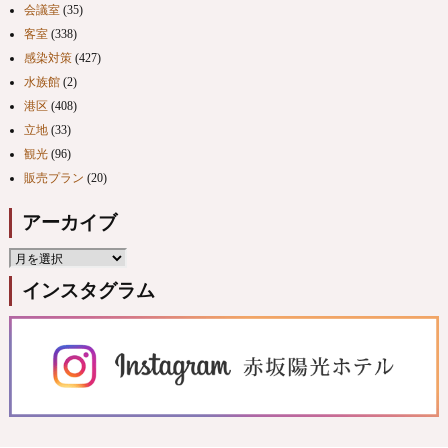
会議室
(35)
客室
(338)
感染対策
(427)
水族館
(2)
港区
(408)
立地
(33)
観光
(96)
販売プラン
(20)
アーカイブ
インスタグラム