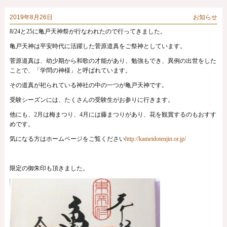
2019年8月26日
お知らせ
8/24と25に亀戸天神祭が行なわれたので行ってきました。
亀戸天神は平安時代に活躍した菅原道真をご祭神としています。
菅原道真は、幼少期から和歌の才能があり、勉強もでき、異例の出世をした
ことで、「学問の神様」と呼ばれています。
その道真が祀られている神社の中の一つが亀戸天神です。
受験シーズンには、たくさんの受験生がお参りに行きます。
他にも、2月は梅まつり、4月には藤まつりがあり、花を観賞するのもおすす
めです。
気になる方はホームページをご覧ください
http://kameidotenjin.or.jp/
限定の御朱印も頂きました。