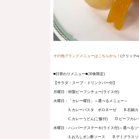
その他グランドメニューはこちらから！
(クリック
■日替わりメニュー■(30食限定)
【サラダ・スープ・ドリンクバー付】
月曜日：特製ビーフシチュー(ライス付)
火曜日：「カレー曜日」～選べるメニュー～
A.カレーパスタ ボロネーゼ B.石鍋カレ
C.カレーうどん(ご飯付) D.ビーフカレ
水曜日：ハンバーグステーキ(ライス付)～選べるソ
A.おろしポン酢ソース B.デミグラスソ