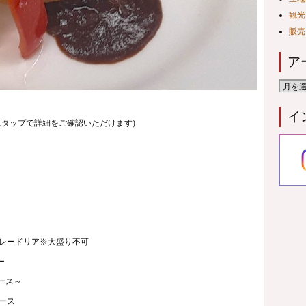
観光
販売
ア
イ
orタップで詳細をご確認いただけます)
ードリア※大盛り不可
ー
ース～
ース