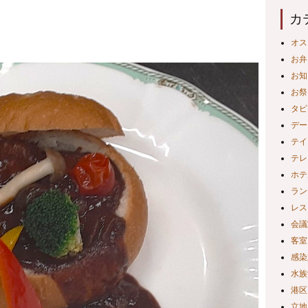
カ
オス
お弁
お知
お祭
タピ
デー
テイ
テレ
ホテ
ラン
レス
会議
客室
感染
水族
港区
立地