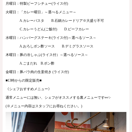
月曜日：特製ビーフシチュー(ライス付)
火曜日：「カレー曜日」～選べるメニュー～
A.カレーパスタ B.石鍋カレードリア※大盛り不可
C.カレーうどん(ご飯付) D.ビーフカレー
水曜日：ハンバーグステーキ(ライス付)～選べるソース～
A.おろしポン酢ソース B.デミグラスソース
木曜日：豚の冷しゃぶ(ライス付）～選べるソース～
A.ごまだれ B.ポン酢
金曜日：豚バラ肉の生姜焼き (ライス付)
■13時からの限定販売■
《シェフおすすめメニュー》
通常メニューには無い、シェフがオススメする裏メニューです👀✨
(※メニュー内容はスタッフにお尋ねください。)