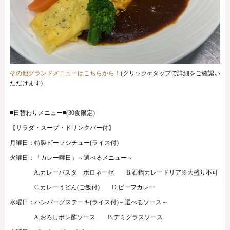
その他グランドメニューはこちらから！
(クリックorタップで詳細をご確認い
ただけます)
■日替わりメニュー■(30食限定)
【サラダ・スープ・ドリンクバー付】
月曜日：特製ビーフシチュー(ライス付)
火曜日：「カレー曜日」～選べるメニュー～
A.カレーパスタ ボロネーゼ B.石鍋カレードリア※大盛り不可
C.カレーうどん(ご飯付) D.ビーフカレー
水曜日：ハンバーグステーキ(ライス付)～選べるソース～
A.おろしポン酢ソース B.デミグラスソース