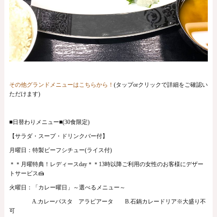
その他グランドメニューはこちらから！
(タップorクリックで詳細をご確認い
ただけます)
■日替わりメニュー■(30食限定)
【サラダ・スープ・ドリンクバー付】
月曜日：特製ビーフシチュー(ライス付)
＊＊月曜特典！レディースday＊＊13時以降ご利用の女性のお客様にデザー
トサービス🍰
火曜日：「カレー曜日」～選べるメニュー～
A.カレーパスタ アラビアータ B.石鍋カレードリア※大盛り不
可