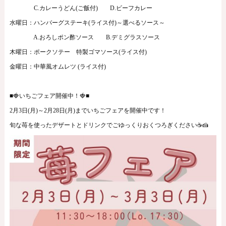
C.カレーうどん(ご飯付) D.ビーフカレー
水曜日：ハンバーグステーキ(ライス付)～選べるソース～
A.おろしポン酢ソース B.デミグラスソース
木曜日：ポークソテー 特製ゴマソース(ライス付)
金曜日：中華風オムレツ (ライス付)
■🍓いちごフェア開催中！🍓■
2月3日(月)～2月28日(月)までいちごフェアを開催中です！
旬な苺を使ったデザートとドリンクでごゆっくりおくつろぎください☕🍰