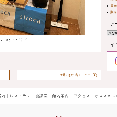
観光
販売
ア
ております（＾＾）／
イ
今週のお弁当メニュー
案内
レストラン
会議室
館内案内
アクセス
オススメス