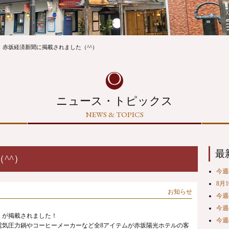
赤坂経済新聞に掲載されました（^^）
ニュース・トピックス
NEWS & TOPICS
最
^^）
今週の
8月
お知らせ
今週の
今週の
ン」が掲載されました！
今週の
aの電気圧力鍋やコーヒーメーカーなど全8アイテムが赤坂陽光ホテルの客