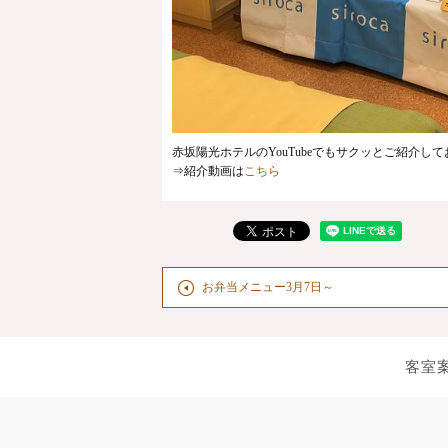
赤坂陽光ホテルのYouTubeでもサクッとご紹介し
⇒紹介動画は
こちら
お弁当メニュー3月7日～
客室