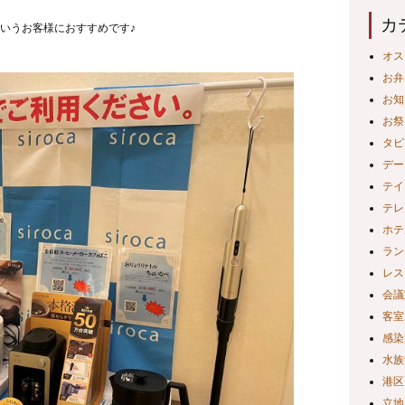
カ
いうお客様におすすめです♪
オス
お弁
お知
お祭
タピ
デー
テイ
テレ
ホテ
ラン
レス
会議
客室
感染
水族
港区
立地