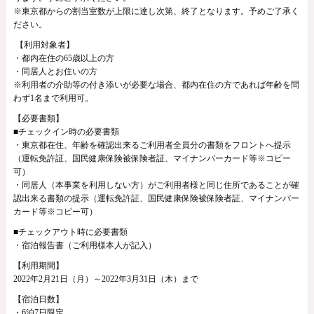
※東京都からの割当室数が上限に達し次第、終了となります。予めご了承く
ださい。
【利用対象者】
・都内在住の65歳以上の方
・同居人とお住いの方
※利用者の介助等の付き添いが必要な場合、都内在住の方であれば年齢を問
わず
1
名まで利用可。
【必要書類】
■チェックイン時の必要書類
・東京都在住、年齢を確認出来るご利用者全員分の書類をフロントへ提示
（運転免許証、国民健康保険被保険者証、マイナンバーカード等※コピー
可）
・同居人（本事業を利用しない方）がご利用者様と同じ住所であることが確
認出来る書類の提示（運転免許証、国民健康保険被保険者証、マイナンバー
カード等※コピー可）
■チェックアウト時に必要書類
・宿泊報告書（ご利用様本人が記入）
【利用期間】
2022
年
2
月
21
日（月）～
2022
年
3
月
31
日（木）まで
【宿泊日数】
・
6
泊
7
日限定