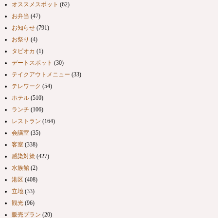
オススメスポット
(62)
お弁当
(47)
お知らせ
(791)
お祭り
(4)
タピオカ
(1)
デートスポット
(30)
テイクアウトメニュー
(33)
テレワーク
(54)
ホテル
(510)
ランチ
(106)
レストラン
(164)
会議室
(35)
客室
(338)
感染対策
(427)
水族館
(2)
港区
(408)
立地
(33)
観光
(96)
販売プラン
(20)