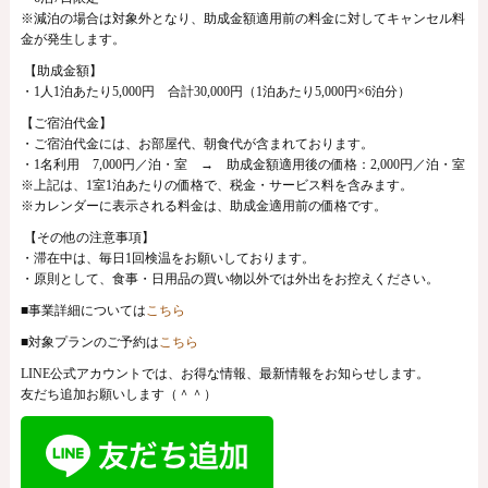
※減泊の場合は対象外となり、助成金額適用前の料金に対してキャンセル料
金が発生します。
【助成金額】
・
1
人
1
泊あたり
5,000
円 合計
30,000
円（
1
泊あたり
5,000
円×
6
泊分）
【ご宿泊代金】
・ご宿泊代金には、お部屋代、朝食代が含まれております。
・1名利用 7,000円／泊・室 → 助成金額適用後の価格：2,000円／泊・室
※上記は、1室1泊あたりの価格で、税金・サービス料を含みます。
※カレンダーに表示される料金は、助成金適用前の価格です。
【その他の注意事項】
・滞在中は、毎日
1
回検温をお願いしております。
・原則として、食事・日用品の買い物以外では外出をお控えください。
■事業詳細については
こちら
■対象プランのご予約は
こちら
LINE公式アカウントでは、お得な情報、最新情報をお知らせします。
友だち追加お願いします（＾＾）