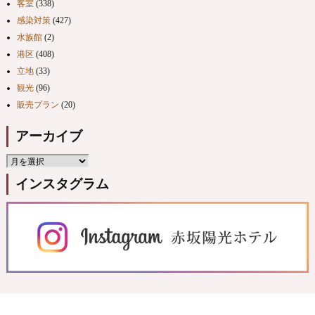
客室
(338)
感染対策
(427)
水族館
(2)
港区
(408)
立地
(33)
観光
(96)
販売プラン
(20)
アーカイブ
インスタグラム