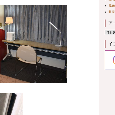
観光
販売
ア
イ