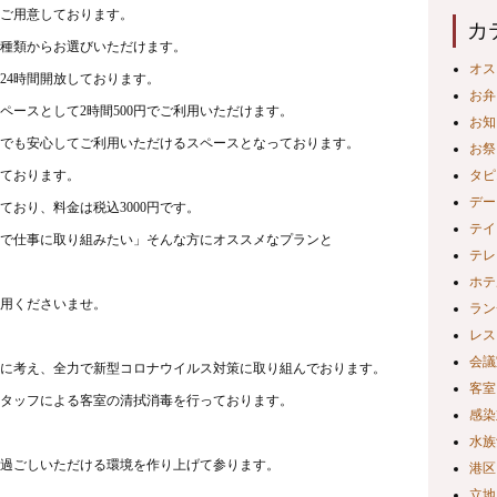
ご用意しております。
カ
3種類からお選びいただけます。
オス
24時間開放しております。
お弁
ースとして2時間500円でご利用いただけます。
お知
でも安心してご利用いただける
スペースとなっております。
お祭
ております。
タピ
デー
っており、料金は税込3000円です。
テイ
で仕事に取り組みたい」そんな方にオススメなプランと
テレ
ホテ
用くださいませ。
ラン
レス
会議
に考え、全力で新型コロナウイルス対策に取り組んでおります。
客室
タッフによる客室の清拭消毒を行っております。
感染
水族
過ごしいただける環境を作り上げて参ります。
港区
立地