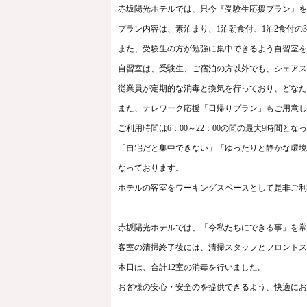
赤坂陽光ホテルでは、只今
『受験生応援プラン』を
プラン内容は、素泊まり、1泊朝食付、1泊2食付の
また、受験生の方が勉強に集中できるよう自習室を
自習室は、受験生、ご宿泊の方以外でも、シェアスペ
従業員が定期的な消毒と換気を行っており、どなた
また、テレワーク応援「日帰りプラン」もご用意し
ご利用時間は6：00～22：00の間の最大9時間とな
「自宅だと集中できない」「ゆったりと静かな環境
なっております。
ホテルの客室をワーキングスペースとして是非ご利
赤坂陽光ホテルでは、
「今私たちにできる事」を常
客室の清掃終了後には、清掃スタッフとフロントス
本日は、合計12室の消毒を行いました。
お客様の安心・安全のを提供できるよう、快適にお