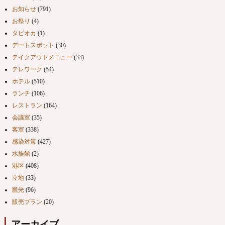
お知らせ
(791)
お祭り
(4)
タピオカ
(1)
デートスポット
(30)
テイクアウトメニュー
(33)
テレワーク
(54)
ホテル
(510)
ランチ
(106)
レストラン
(164)
会議室
(35)
客室
(338)
感染対策
(427)
水族館
(2)
港区
(408)
立地
(33)
観光
(96)
販売プラン
(20)
アーカイブ