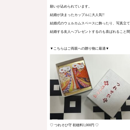
願いが込められています。
結婚が決まったカップルに大人気!!
結婚式のウェルカムスペースに飾ったり、写真立てに
結婚する友人へプレゼントするのも喜ばれること間違
▼こちらはご両親への贈り物に最適▼
♡ つれそひ守 初穂料1,000円 ♡