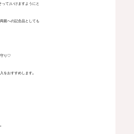
そって｣いけますようにと
両親への記念品としても
婦守り♡
入をおすすめします｡
｡