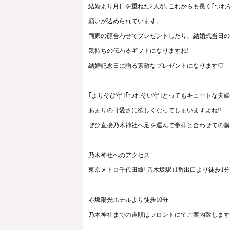
結婚より月日を重ねた2人が､これからも長く｢つれ
願いが込められています。
両家の顔合わせでプレゼントしたり、結婚式当日の
気持ちの伝わるギフトになりますね!
結婚記念日に贈る素敵なプレゼントになります♡
｢よりそひ守｣｢つれそい守｣とってもキュートな夫
あまりの可愛さに欲しくなってしまいますよね!!
ぜひ直接乃木神社へ足を運んで参拝と合わせての購
乃木神社へのアクセス
東京メトロ千代田線｢乃木坂駅｣1番出口より徒歩1分
赤坂陽光ホテルより徒歩10分
乃木神社までの道順はフロントにてご案内致します