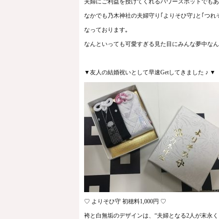
夫婦にご利益を授けてくれるパワースポットでもあ
なかでも乃木神社の夫婦守り｢よりそひ守｣と｢つれ
なっております｡
なんといっても可愛すぎる見た目にみんな夢中なんで
▼友人の結婚祝いとして早速Getしてきました ♪ ▼
♡ よりそひ守 初穂料1,000円 ♡
袴と白無垢のデザインは、“夫婦となる2人が末永く