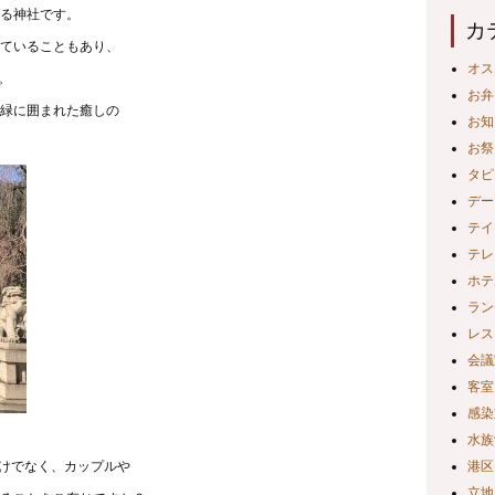
いる神社です。
カ
ていることもあり、
オス
。
お弁
は緑に囲まれた癒しの
お知
お祭
タピ
デー
テイ
テレ
ホテ
ラン
レス
会議
客室
感染
水族
だけでなく、カップルや
港区
立地