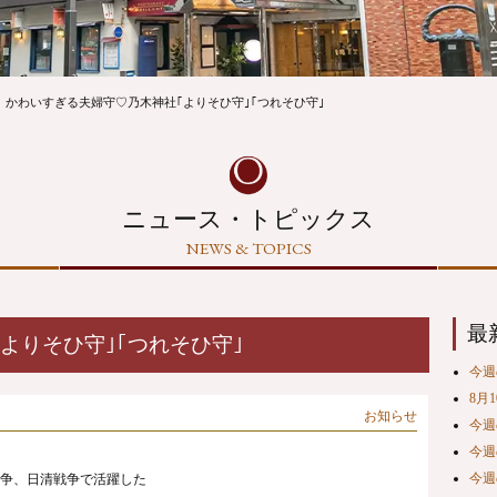
かわいすぎる夫婦守♡乃木神社｢よりそひ守｣｢つれそひ守｣
ニュース・トピックス
NEWS & TOPICS
最
よりそひ守｣｢つれそひ守｣
今週の
8月
お知らせ
今週の
今週の
今週の
争、日清戦争で活躍した