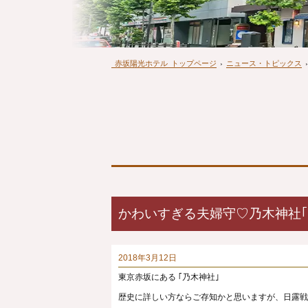
赤坂陽光ホテル
トップページ
›
ニュース・トピックス
›
かわいすぎる夫婦守♡乃木神社｢
2018年3月12日
東京赤坂にある ｢乃木神社｣
歴史に詳しい方ならご存知かと思いますが、日露戦