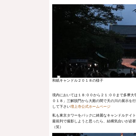
和紙キャンドル２０１８の様子
境内においては１８:００から２１:００まで多摩
０１８」三解脱門から大殿の間で天の川の展⽰を行
して下さい
増上寺公式ホームページ
私も東京タワーをバックに綺麗なキャンドルナイト
最前列で撮影しようと思ったら、結構気合いが必要
（笑）