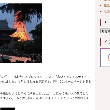
観光
販売
ア
イ
⼤学の学⽣、⽇本⼤好きプロジェクトによる「和紙キャンドルナイト２
われました。今年も行われる予定です。詳しくはホームページを参照
を撮影しようと早めに到着しましたが、とにかく凄い人の数でした。
です
(≧∇≦) もう押し合いへし合いのおしくらまんじゅう状態でした