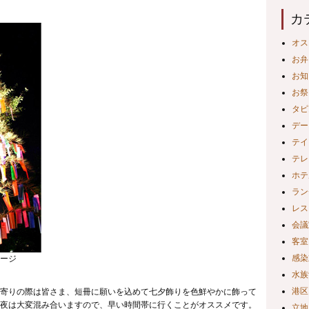
カ
オス
お弁
お知
お祭
タピ
デー
テイ
テレ
ホテ
ラン
レス
会議
客室
感染
ージ
水族
港区
寄りの際は皆さま、短冊に願いを込めて七⼣飾りを色鮮やかに飾って
夜は大変混み合いますので、早い時間帯に行くことがオススメです。
立地