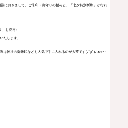
国殿におきまして、ご朱印・御守りの授与と、「七夕特別祈願」が行わ
り」を授与〉
いたします。
近は神社の御朱印なども人気で手に入れるのが大変です
(ﾉﾟρﾟ)ﾉ ｫｫｫ･･