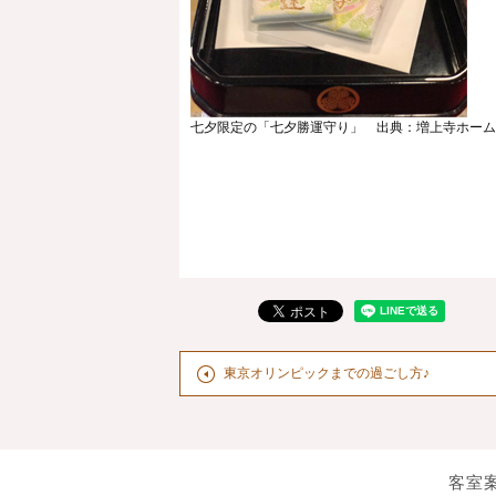
七夕限定の「七夕勝運守り」 出典：増上寺ホーム
東京オリンピックまでの過ごし方♪
客室