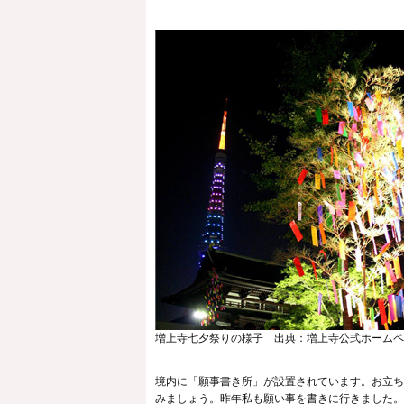
増上寺七夕祭りの様子 出典：増上寺公式ホームペ
境内に
「願事書き所」
が設置されています。お立ち
みましょう。昨年私も願い事を書きに行きました。