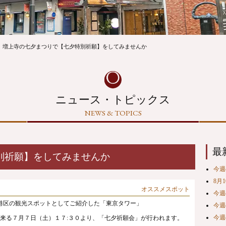
増上寺の七夕まつりで【七夕特別祈願】をしてみませんか
ニュース・トピックス
NEWS & TOPICS
最
別祈願】をしてみませんか
今週の
8月
オススメスポット
今週の
港区の観光スポットとしてご紹介した「東京タワー」
今週の
今週の
来る７月７日（土）１７:３０より、
「七⼣祈願会」
が行われます。