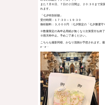
また７月６日、７日の２日間は、２０:３０まで安
れます。
「七夕特別祈願」
受付時間：１７:３０～１９:３０
御祈願料：３,０００円 〈七夕限定の「七夕勝運守
※数量限定の為申込用紙が無くなり次第受付を終了
※⾬天時中⽌。予めご了承ください。
こちらも撮影同様、かなり混雑が予想されます。最
ｫ･･ｫ･･