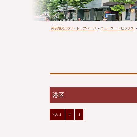
赤坂陽光ホテル
トップページ
›
ニュース・トピックス
›
港区
40 / 1
«
1