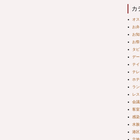
カ
オス
お弁
お知
お祭
タピ
デー
テイ
テレ
ホテ
ラン
レス
会議
客室
感染
水族
港区
立地