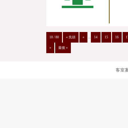
18 / 80
« 先頭
«
...
14
15
16
1
»
最後 »
客室