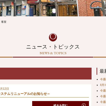
客室
ニュース・トピックス
NEWS & TOPICS
最
今週の
8月
0月12日
今週の
システムリニューアルのお知らせ～
今週の
今週の
続きを読む