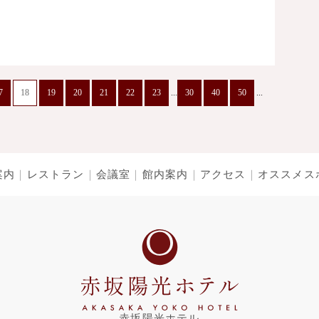
7
18
19
20
21
22
23
...
30
40
50
...
案内
レストラン
会議室
館内案内
アクセス
オススメス
赤坂陽光ホテル