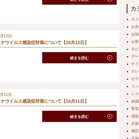
カ
オス
お弁
お知
0月12日
お祭
ナウイルス感染症対策について【10月12日】
タピ
デー
続きを読む
テイ
テレ
ホテ
ラン
レス
0月11日
ナウイルス感染症対策について【10月11日】
会議
客室
感染
続きを読む
水族
港区
立地